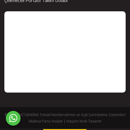
Çekmeceli Portatif Takım Dolabı
© 2026 İNCİ MAKİNA Tekstil Nemlendirme ve Açık Serinletme Sistemleri
Makina Pano İmalatı |
Haşem Web Tasarım