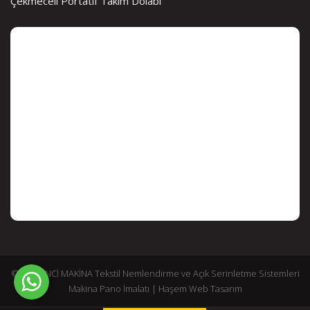
Çekmeceli Portatif Takım Dolabı
© 2026 İNCİ MAKİNA Tekstil Nemlendirme ve Açık Serinletme Sistemleri
Makina Pano İmalatı |
Haşem Web Tasarım