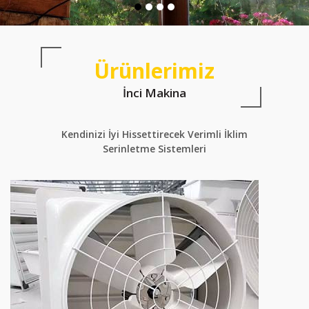
Ürünlerimiz
İnci Makina
Kendinizi İyi Hissettirecek Verimli İklim
Serinletme Sistemleri