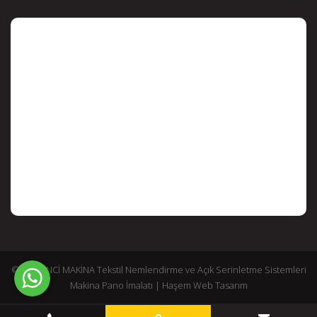
© 2026 İNCİ MAKİNA Tekstil Nemlendirme ve Açık Serinletme Sistemleri
Makina Pano İmalatı |
Haşem Web Tasarım