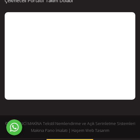
Çekmeceli Portatif Takım Dolabı
© 2026 İNCİ MAKİNA Tekstil Nemlendirme ve Açık Serinletme Sistemleri
Makina Pano İmalatı |
Haşem Web Tasarım