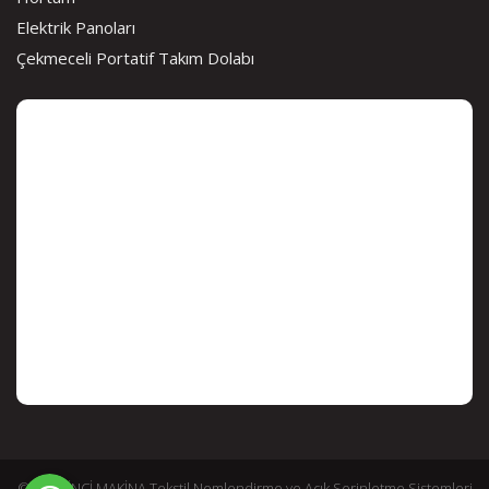
Elektrik Panoları
Çekmeceli Portatif Takım Dolabı
© 2026 İNCİ MAKİNA Tekstil Nemlendirme ve Açık Serinletme Sistemleri