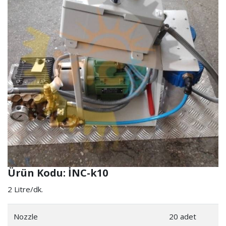
Ürün Kodu: İNC-k10
2 Litre/dk.
Nozzle
20 adet